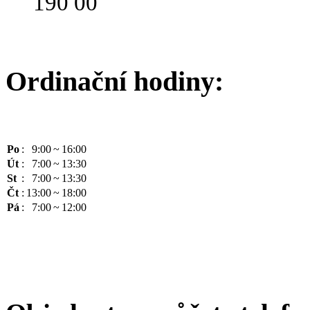
190 00
Ordinační hodiny:
Po
:
9:00
~
16:00
Út
:
7:00
~
13:30
St
:
7:00
~
13:30
Čt
:
13:00
~
18:00
Pá
:
7:00
~
12:00