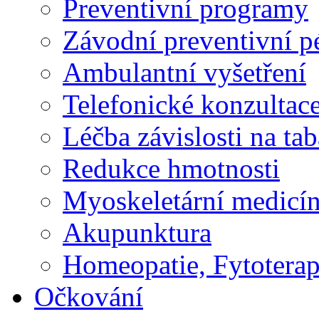
Preventivní programy
Závodní preventivní p
Ambulantní vyšetření
Telefonické konzultac
Léčba závislosti na ta
Redukce hmotnosti
Myoskeletární medicí
Akupunktura
Homeopatie, Fytoterap
Očkování