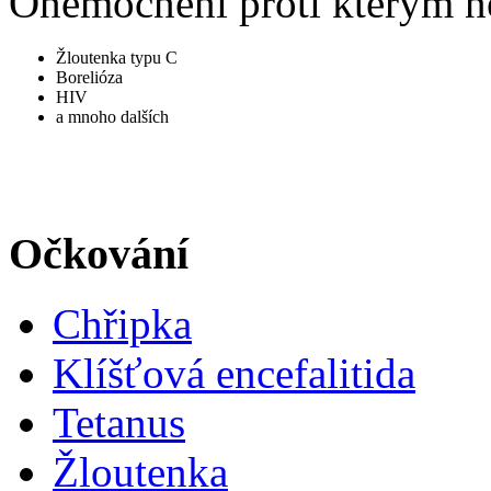
Onemocnění proti kterým n
Žloutenka typu C
Borelióza
HIV
a mnoho dalších
Očkování
Chřipka
Klíšťová encefalitida
Tetanus
Žloutenka