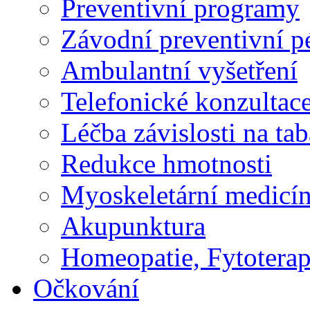
Preventivní programy
Závodní preventivní p
Ambulantní vyšetření
Telefonické konzultac
Léčba závislosti na ta
Redukce hmotnosti
Myoskeletární medicí
Akupunktura
Homeopatie, Fytoterap
Očkování